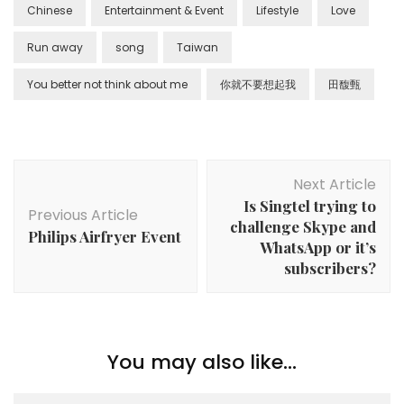
Chinese
Entertainment & Event
Lifestyle
Love
Run away
song
Taiwan
You better not think about me
你就不要想起我
田馥甄
Next Article
Is Singtel trying to
Previous Article
challenge Skype and
Philips Airfryer Event
WhatsApp or it’s
subscribers?
You may also like...