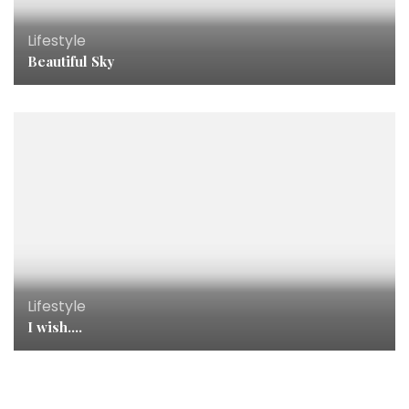
Lifestyle
Beautiful Sky
Lifestyle
I wish….