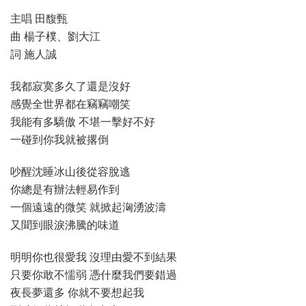
主唱 田馥甄
曲 楊子樸、劉大江
詞 施人誠
我都寂寞多久了還是沒好
感覺全世界都在竊竊嘲笑
我能有多驕傲 不堪一擊好不好
一碰到你我就被撂倒
吵醒沈睡冰山後從容脫逃
你總是有辦法輕易作到
一個遠遠的微笑 就掀起洶湧波濤
又聞到眼淚沸騰的味道
明明你也很愛我 沒理由愛不到結果
只要你敢不懦弱 憑什麼我們要錯過
夜長夢還多 你就不要想起我