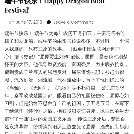
端午节快乐！Happy Dragon Boat
Festival!
on
June 17, 2018
Leave a Comment
端午节快乐！ 端午节为每年农历五月初五，主要习俗有吃
粽子和划龙船。端午节的由来与传说很多，不过唯一一个深
入我脑的，只有屈原的故事。 （截至中国互联网新闻中
心）据《史记》“屈原贾生列传”记载，屈原，是春秋时期楚
怀王的大臣。他倡导举贤授能，富国强兵，力主联齐抗秦，
遭到贵族子兰等人的强烈反对，屈原遭馋去职，被赶出都
城，流放到沅、湘流域。他在流放中，写下了忧国忧民的
《离骚》、《天问》、《九歌》等不朽诗篇。 公元前278
年，秦军攻破楚国京都。眼看自己的祖国被侵略，屈原心如
刀割，但是始终不忍舍弃自己的祖国，于五月五日，在写下
了绝笔作《怀沙》之后，抱石投汨罗江身死，以自己的生命
谱写了一曲壮丽的爱国主义乐章。 传说屈原死后，楚国百
姓哀痛异常，纷纷涌到汨罗江边去凭吊屈原。渔夫们划起船