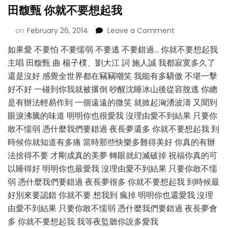
田馥甄 你就不要想起我
on
February 26, 2014
Leave a Comment
如果愛 不要怕 不要懦弱 不要逃 不要錯過… 你就不要想起我
主唱 田馥甄 曲 楊子樸、劉大江 詞 施人誠 我都寂寞多久了
還是沒好 感覺全世界都在竊竊嘲笑 我能有多驕傲 不堪一擊
好不好 一碰到你我就被撂倒 吵醒沈睡冰山後從容脫逃 你總
是有辦法輕易作到 一個遠遠的微笑 就掀起洶湧波濤 又聞到
眼淚沸騰的味道 明明你也很愛我 沒理由愛不到結果 只要你
敢不懦弱 憑什麼我們要錯過 夜長夢還多 你就不要想起我 到
時候你就知道有多痛 當時那些快樂多難得美好 你真的有辦
法捨得不要 才剛成真的美夢 轉眼就幻滅破掉 祝福你真的可
以睡得好 明明你也最愛我 沒理由愛不到結果 只要你敢不懦
弱 憑什麼我們要錯過 夜長夢很多 你就不要想起我 到時候最
好別來要認錯 你就不要 想我到 瘋掉 明明你也還愛我 沒理
由愛不到結果 只要你敢不懦弱 憑什麼我們要錯過 夜長夢會
多 你就不要想起我 我等夜監聽你說多愛我