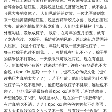
只，在江上来回希望打捞他的身体。有位渔夫拿出饭团、鸡
蛋等食物丢进江里，觉得说是让鱼龙虾蟹吃饱了，就不会去
咬屈大夫的身体了。 人们见后纷纷仿效。一位老医师则拿
来一坛雄黄酒倒进江里，说是要药晕蛟龙水兽，以免伤害屈
大夫。后来为怕饭团为蛟龙所食，人们想出用楝树叶包饭，
外缠彩丝，发展成棕子。 以后，在每年的五月初五，就有
了龙舟竞渡、吃粽子、喝雄黄酒的风俗；以此来纪念爱国诗
人屈原。 我是个粽子迷，年轻时可以一整天都吃粽子，一
餐三粒粽子也难不倒我。。。可惜现在年纪不小了，粽子里
的糯米飯不好消化，一天极限只可以吃两粒。现在有点担
心，新加坡的小孩近年越来越“洋化”，许多小孩华语也不大
会说（Kpo Kia 是其中一个！），也不关心传统文化（也许
读书压力真的太大了？），若干年后，他们会知道为什么要
吃粽子吗？说不定到时，他们还会以粽子不健康，连碰也不
碰了。 想想我还是最好多跟Kpo Kia说华语，说传统故事，
希望她别失了“根”。毕竟是华人，现在的一口“洋腔华语”，
有时真的吃不消，哈哈！Kpo Kia 的爷爷奶奶都不会华语，
家人大多跟我的教女方式又不一致，只有我一个“热脸”，不