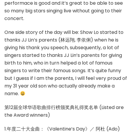
performace is good and it’s great to be able to see
so many big stars singing live without going to their
concert.
One side story of the day will be: Show Lo started to
thanks JJ Lin’s parents (林远翔, 李依俐) when he is
giving his thank you speech, subsequently, a lot of
singers started to thanks JJ Lin’s parents for giving
birth to him, who in turn helped a lot of famous
singers to write their famous songs. It’s quite funny
but I guess if I am the parents, I will feel very proud of
my 31 year old son who actually already make a
name.
第12届全球华语歌曲排行榜颁奖典礼得奖名单 (Listed are
the Award winners)
1.年度二十大金曲：《Valentine’s Day》／ 阿杜 (Ado)